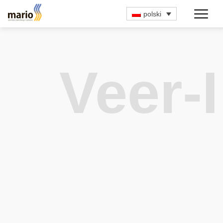
polski
Veer-I