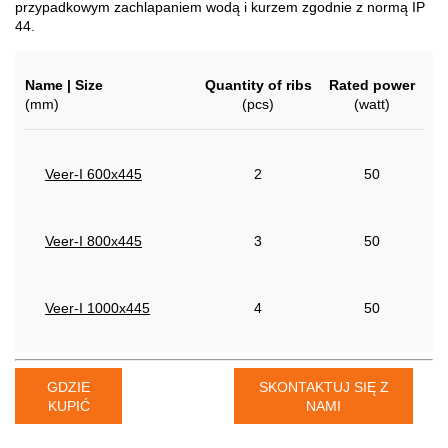
przypadkowym zachlapaniem wodą i kurzem zgodnie z normą IP
44.
Name | Size
Quantity of ribs
Rated power
(mm)
(pcs)
(watt)
Veer-I 600x445
2
50
Veer-I 800x445
3
50
Veer-I 1000x445
4
50
GDZIE
SKONTAKTUJ SIĘ Z
KUPIĆ
NAMI